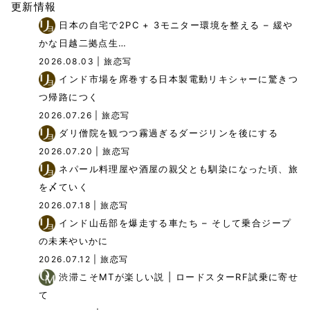
更新情報
日本の自宅で2PC + 3モニター環境を整える – 緩や
かな日越二拠点生…
2026.08.03
| 旅恋写
インド市場を席巻する日本製電動リキシャーに驚きつ
つ帰路につく
2026.07.26
| 旅恋写
ダリ僧院を観つつ霧過ぎるダージリンを後にする
2026.07.20
| 旅恋写
ネパール料理屋や酒屋の親父とも馴染になった頃、旅
を〆ていく
2026.07.18
| 旅恋写
インド山岳部を爆走する車たち – そして乗合ジープ
の未来やいかに
2026.07.12
| 旅恋写
渋滞こそMTが楽しい説 | ロードスターRF試乗に寄せ
て