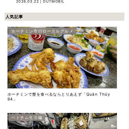
2026.03.22
| OUTMOBIL
人気記事
ホーチミン市のローカルグルメ
ホーチミンで蟹を食べるならとりあえず「Quán Thúy
94」
ベトナム生活編