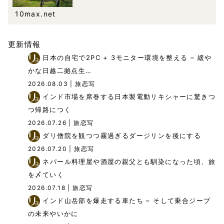
撮影機材等
10max.net
更新情報
日本の自宅で2PC + 3モニター環境を整える – 緩や
かな日越二拠点生…
2026.08.03
| 旅恋写
インド市場を席巻する日本製電動リキシャーに驚きつ
つ帰路につく
2026.07.26
| 旅恋写
ダリ僧院を観つつ霧過ぎるダージリンを後にする
2026.07.20
| 旅恋写
ネパール料理屋や酒屋の親父とも馴染になった頃、旅
を〆ていく
2026.07.18
| 旅恋写
インド山岳部を爆走する車たち – そして乗合ジープ
の未来やいかに