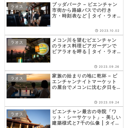
ブッダパーク – ビエンチャン
ラオス
市街から路線バスでの行き
方・時刻表など | タイ・ラオ
ス子連れ7日間（25）
2023.10.02
メコン川を望むビエンチャン
ラオス
のラオス料理ビアガーデンで
ビアラオを呷る | タイ・ラオ
ス子連れ7日間（24）
2023.09.26
家族の始まりの地に乾杯 – ビ
ラオス
エンチャンナイトマーケット
の屋台でメコンに沈む夕日を
望む | タイ・ラオス子連れ7日
間（23）
2023.09.24
ビエンチャン最古の寺院「ワ
ラオス
ット・シーサケット」- 美しい
建築様式と7千の仏像 | タイ・