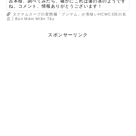
吉本様、調べてみたら、確かにこれは蓮の茎のようです
ね。コメント、情報ありがとうございます！
ヌクマムスープの変態麺「ブンマム」が美味いHCMC3区の名
店 | Bún Mắm Miền Tây
スポンサーリンク