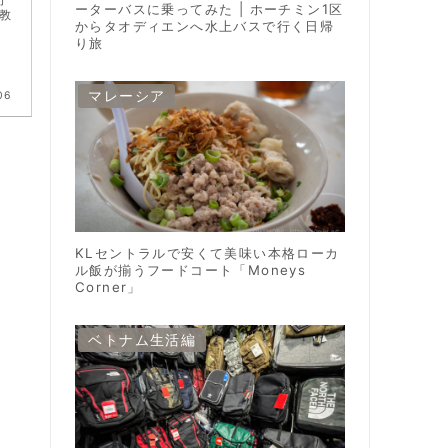
ーターバスに乗ってみた | ホーチミン1区
教
からタオディエンへ水上バスで行く日帰
り旅
マレーシア
06
KLセントラルで安くて美味い本格ローカ
ル飯が揃うフードコート「Moneys
Corner」
ベトナム生活編