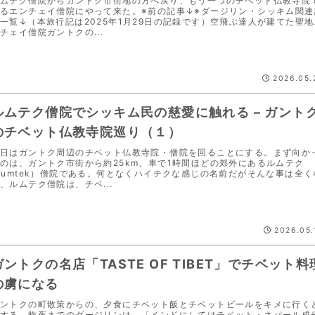
ムテク僧院からガントク市街地の方へ戻り、もう一つのチベット仏教寺院
るエンチェイ僧院にやって来た。※前の記事↓※ダージリン・シッキム関連
一覧↓（本旅行記は2025年1月29日の記録です）空飛ぶ達人が建てた聖地
チェイ僧院ガントクの...
2026.05.
ルムテク僧院でシッキム民の慈愛に触れる – ガント
のチベット仏教寺院巡り（１）
日はガントク周辺のチベット仏教寺院・僧院を回ることにする。まず向か
のは、ガントク市街から約25km、車で1時間ほどの郊外にあるルムテク
Rumtek）僧院である。何となくハイテクな感じの名前だがそんな事は全く
、ルムテク僧院は、チベ...
2026.05.
ガントクの名店「TASTE OF TIBET」でチベット料
の虜になる
ントクの町散策からの、夕食にチベット飯とチベットビールをキメに行く
する。昨夜までのダージリンは、「インドにしてはチベット・ネパール成