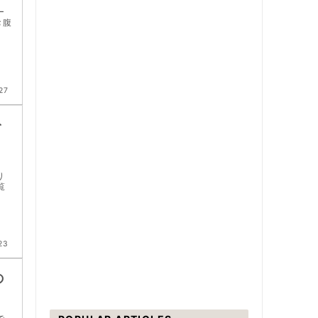
ー
お腹
27
を
す
り
覧
23
の