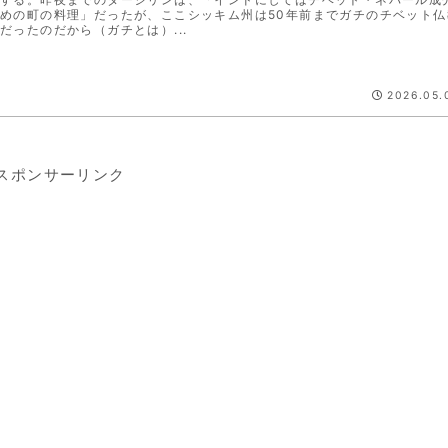
めの町の料理」だったが、ここシッキム州は50年前までガチのチベット仏
だったのだから（ガチとは）...
2026.05.
スポンサーリンク