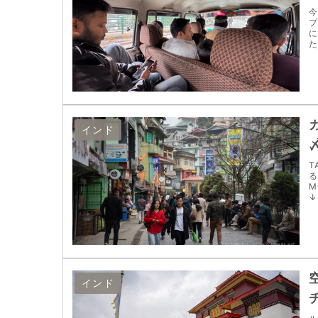
今
プ
に
た
インド
T
る
M
↓
インド