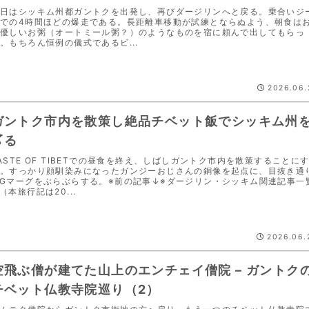
日はシッキム州都ガントクを出発し、再びダージリンへと戻る。乗合いジ
での4時間ほどの爆走である。長距離車移動が試練とならぬよう、朝食は
優しいお粥（オートミール粥？）のようなものを宿に頼んで出してもらっ
。もちろん恒例の儀式であるビ...
2026.06.
ガントク市内を散策し絶品チベット飯でシッキム州
〆る
ASTE OF TIBETでの昼食を終え、しばしガントク市内を散策することに
。すっかり顔馴染みになったガンジーおじさんの銅像を起点に、目抜き通
Gマーグをぶらぶらする。※前の記事↓※ダージリン・シッキム関連記事一
（本旅行記は20...
2026.06.
空飛ぶ僧が建てた山上のエンチェイ僧院 – ガントク
チベット仏教寺院巡り（2）