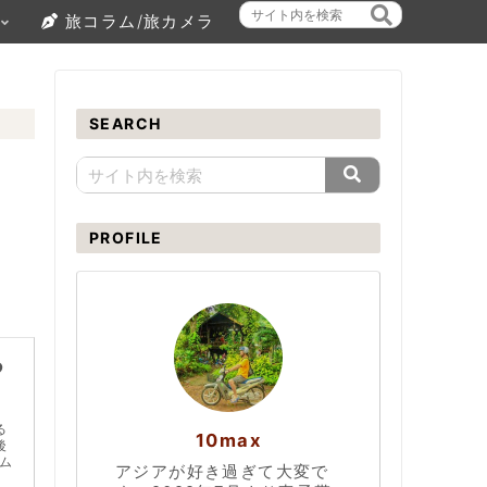
旅コラム/旅カメラ
SEARCH
PROFILE
つ
る
10max
後
ム
アジアが好き過ぎて大変で