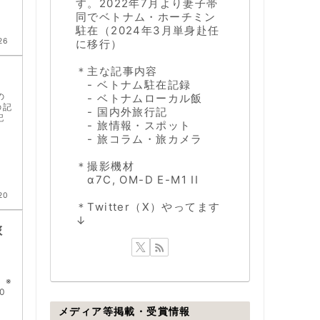
す。2022年7月より妻子帯
同でベトナム・ホーチミン
駐在（2024年3月単身赴任
26
に移行）
＊主な記事内容
- ベトナム駐在記録
の
- ベトナムローカル飯
の記
- 国内外旅行記
記
- 旅情報・スポット
- 旅コラム・旅カメラ
＊撮影機材
α7C, OM-D E-M1 II
20
＊Twitter（X）やってます
↓
旅
。※
0
メディア等掲載・受賞情報