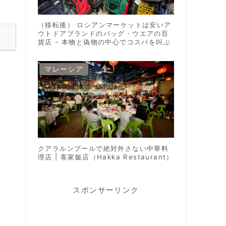
（移転後） ロシアンマーケットは安いア
ウトドアブランドのバッグ・ウエアの百
貨店 - 本物と偽物の中心でコスパを叫ぶ
マレーシア
クアラルンプールで絶対外さない中華料
理店 | 客家飯店（Hakka Restaurant）
スポンサーリンク