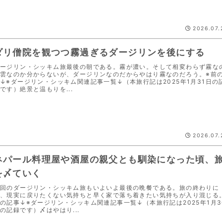
2026.07.
ダリ僧院を観つつ霧過ぎるダージリンを後にする
ージリン・シッキム旅最後の朝である。霧が濃い。そして相変わらず霧な
雲なのか分からないが、ダージリンなのだからやはり霧なのだろう。※前
↓※ダージリン・シッキム関連記事一覧↓（本旅行記は2025年1月31日の
です）絶景と温もりを...
2026.07.
ネパール料理屋や酒屋の親父とも馴染になった頃、
を〆ていく
回のダージリン・シッキム旅もいよいよ最後の晩餐である。旅の終わりに
、現実に戻りたくない気持ちと早く家で落ち着きたい気持ちが入り混じる
の記事↓※ダージリン・シッキム関連記事一覧↓（本旅行記は2025年1月3
の記録です）〆はやはり...