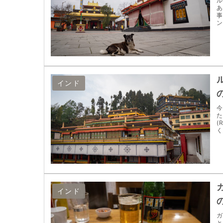
ル
あ
事
ン
インド
今
た
(
く
インド
ガ
と