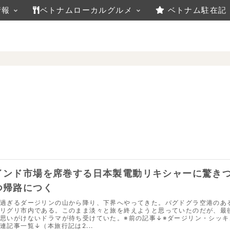
情報
ベトナムローカルグルメ
ベトナム駐在記
インド市場を席巻する日本製電動リキシャーに驚き
つ帰路につく
過ぎるダージリンの山から降り、下界へやってきた。バグドグラ空港のあ
リグリ市内である。このまま淡々と旅を終えようと思っていたのだが、最
思いがけないドラマが待ち受けていた。※前の記事↓※ダージリン・シッキ
連記事一覧↓（本旅行記は2...