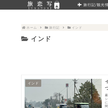
旅行記/観光
ホーム
旅行記
インド
インド
インド
霧
シ
に
関