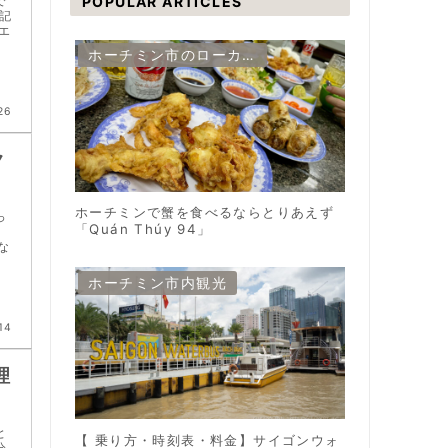
POPULAR ARTICLES
で
記
エ
ホーチミン市のローカルグルメ
26
ク
ホーチミンで蟹を食べるならとりあえず
っ
「Quán Thúy 94」
な
ホーチミン市内観光
14
理
と
【 乗り方・時刻表・料金】サイゴンウォ
分