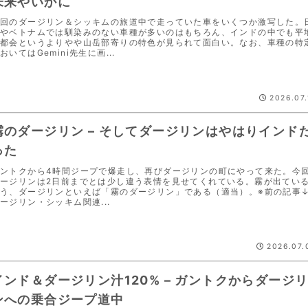
未来やいかに
回のダージリン＆シッキムの旅道中で走っていた車をいくつか激写した。
やベトナムでは馴染みのない車種が多いのはもちろん、インドの中でも平
都会というよりやや山岳部寄りの特色が見られて面白い。なお、車種の特
おいてはGemini先生に画...
2026.07.
霧のダージリン – そしてダージリンはやはりインド
った
ントクから4時間ジープで爆走し、再びダージリンの町にやって来た。今
ージリンは2日前までとは少し違う表情を見せてくれている。霧が出てい
う、ダージリンといえば「霧のダージリン」である（適当）。※前の記事↓
ージリン・シッキム関連...
2026.07.
インド＆ダージリン汁120% – ガントクからダージ
ンへの乗合ジープ道中