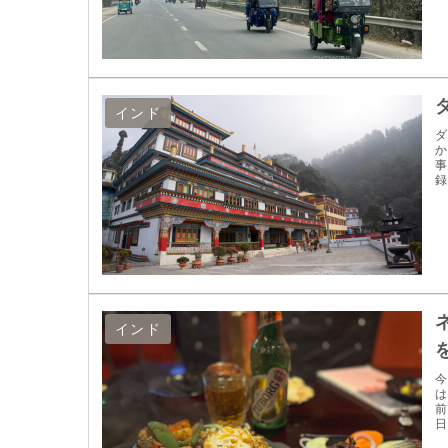
インド
ダ
か
事
録
インド
今
は
前
日