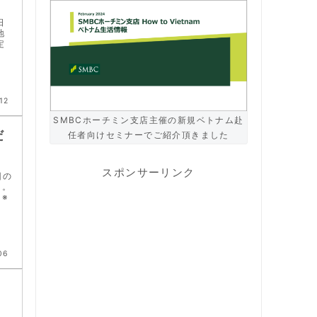
日
地
定
12
SMBCホーチミン支店主催の新規ベトナム赴
だ
任者向けセミナーでご紹介頂きました
スポンサーリンク
回の
る。
※
06
リ