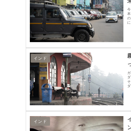
今
本
の
に
インド
ガ
ダ
そ
ダ
インド