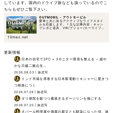
しています。国内のドライブ旅なども扱っているのでこ
ちらもぜひご覧下さい。
OUTMOBIL - アウトモービル
愛車と共に送るアクティブなライフスタイ
ルを応援します。＊主な記事内容：キャン
プレポと道具、VW/プジョー/カーライフ、
撮影機材等
10max.net
更新情報
日本の自宅で2PC + 3モニター環境を整える – 緩や
かな日越二拠点生…
2026.08.03
| 旅恋写
インド市場を席巻する日本製電動リキシャーに驚きつ
つ帰路につく
2026.07.26
| 旅恋写
ダリ僧院を観つつ霧過ぎるダージリンを後にする
2026.07.20
| 旅恋写
ネパール料理屋や酒屋の親父とも馴染になった頃、旅