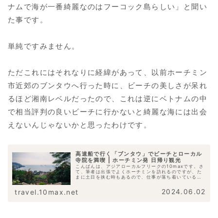
ナムで海が一番綺麗なのはフーコック島らしい」と聞い
た事です。
単純ですみません。
ただこれにはそれなりに経緯があって、以前ホーチミン
市近郊のブンタウへ行った時に、ビーチの美しさが呆れ
るほど湘南レベルだったので、これは逆にベトナムの中
で相当評判の良いビーチに行かないと綺麗な海には出会
えないんじゃないかと思ったわけです。
高速船で行く「ブンタウ」でビーチとローカル
寺院を満喫 | ホーチミン発 日帰り観光
こんばんは、アジアローカルフリークの10maxです。さ
て、筆者は出張でよくホーチミンを訪れるのですが、た
まに土日を挟む時もあるので、仕事が落ち着いている時
には近郊へショートトリップをするので今回もどこにし
ようと色々探していました。そしたら見...
2024.06.02
travel.10max.net