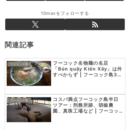
10maxをフォローする
関連記事
フーコック名物麺の名店
フーコック島
「Bún quậy Kiến Xây」は外
すべからず | フーコック島3日
間の旅②
コスパ満点フーコック島半日
フーコック島
ツアー：刑務所跡、胡椒農
園、真珠工場など | フーコッ
ク島3日間の旅⑥