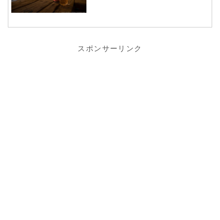
RESTAURANT」で大逆転優
勝を飾る | フーコック島3日間
の旅⑧（完）
スポンサーリンク