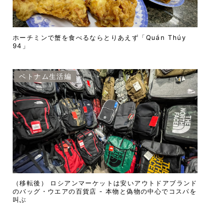
ホーチミンで蟹を食べるならとりあえず「Quán Thúy
94」
ベトナム生活編
（移転後） ロシアンマーケットは安いアウトドアブランド
のバッグ・ウエアの百貨店 - 本物と偽物の中心でコスパを
叫ぶ