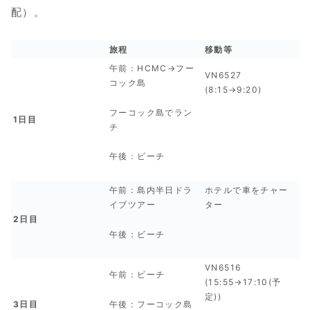
配）。
旅程
移動等
午前：HCMC→フー
VN6527
コック島
(8:15→9:20)
フーコック島でラン
1日目
チ
午後：ビーチ
午前：島内半日ドラ
ホテルで車をチャー
イブツアー
ター
2日目
午後：ビーチ
VN6516
午前：ビーチ
(15:55→17:10(予
定))
午後：フーコック島
3日目