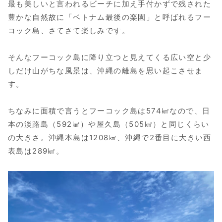
最も美しいと言われるビーチに加え手付かずで残された
豊かな自然故に「ベトナム最後の楽園」と呼ばれるフー
コック島、さてさて楽しみです。
そんなフーコック島に降り立つと見えてくる広い空と少
しだけ山がちな風景は、沖縄の離島を思い起こさせま
す。
ちなみに面積で言うとフーコック島は574㎢なので、日
本の淡路島（592㎢）や屋久島（505㎢）と同じくらい
の大きさ。沖縄本島は1208㎢、沖縄で2番目に大きい西
表島は289㎢。