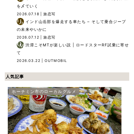
を〆ていく
2026.07.18
| 旅恋写
インド山岳部を爆走する車たち – そして乗合ジープ
の未来やいかに
2026.07.12
| 旅恋写
渋滞こそMTが楽しい説 | ロードスターRF試乗に寄せ
て
2026.03.22
| OUTMOBIL
人気記事
ホーチミン市のローカルグルメ