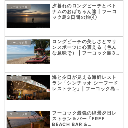
夕暮れのロングビーチとベト
フーコック島
ナムのおばちゃん達 | フーコ
ック島3日間の旅④
ロングビーチの美しさとマリ
フーコック島
ンスポーツに心震える（色ん
な意味で） | フーコック島3日
間の旅③
海と夕日が見える海鮮レスト
フーコック島
ラン「シンチャオ シーフード
レストラン」| フーコック島3
日間の旅⑦
フーコック最強の絶景夕日レ
フーコック島
ストラン＆バー「FREE
BEACH BAR &