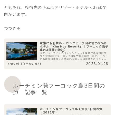
ともあれ、投宿先のキムホアリゾートホテルへGrabで
向かいます。
つづき↓
家族にもお薦め - ロングビーチ目の前の3つ星
ホテル「Kim Hoa Resort」 | フーコック島子
連れ3日間の旅①
さて、ホーチミンのタンソンニャット国際空港を飛び立
つと1時間弱でフーコック国際空港に着陸します。「ベト
ナム最後の楽園」と呼ばれる割りには意外とあっさり行
けます。空港でGrabを呼び、15分くらい走ったところ
2023.01.28
travel.10max.net
に今回の投宿先である3つ星ホテル「...
ホーチミン発フーコック島3日間の
旅 記事一覧
ホーチミン発フーコック島子連れ3日間の旅
（2022年）