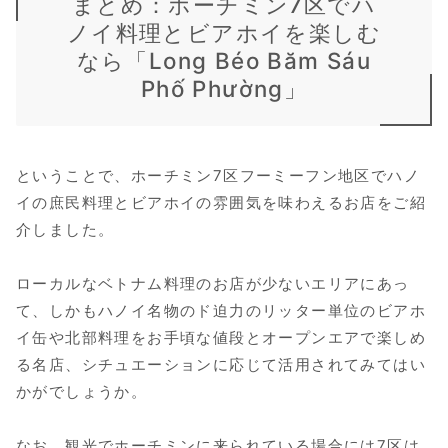
まとめ：ホーチミン7区でハ
ノイ料理とビアホイを楽しむ
なら「Long Béo Băm Sáu
Phố Phường」
ということで、ホーチミン7区フーミーフン地区でハノ
イの庶民料理とビアホイの雰囲気を味わえるお店をご紹
介しました。
ローカルなベトナム料理のお店が少ないエリアにあっ
て、しかもハノイ名物のド迫力のリッター単位のビアホ
イ缶や北部料理をお手頃な値段とオープンエアで楽しめ
る名店、シチュエーションに応じて活用されてみてはい
かがでしょうか。
なお、観光でホーチミンに来られている場合には7区は