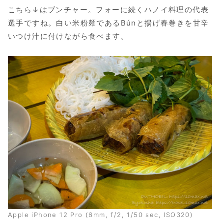
こちら↓はブンチャー。フォーに続くハノイ料理の代表
選手ですね。白い米粉麺であるBúnと揚げ春巻きを甘辛
いつけ汁に付けながら食べます。
Apple iPhone 12 Pro (6mm, f/2, 1/50 sec, ISO320)