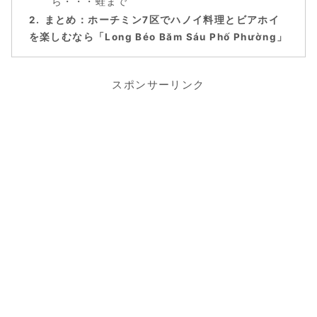
ら・・・蛙まで
まとめ：ホーチミン7区でハノイ料理とビアホイ
を楽しむなら「Long Béo Băm Sáu Phố Phường」
スポンサーリンク