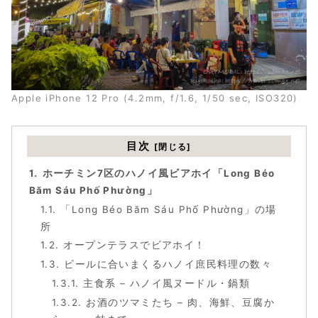
Apple iPhone 12 Pro (4.2mm, f/1.6, 1/50 sec, ISO320)
目次
ホーチミン7区のハノイ風ビアホイ「Long Béo
Băm Sáu Phố Phường」
「Long Béo Băm Sáu Phố Phường」の場
所
オープンテラスでビアホイ！
ビールに合いまくるハノイ庶民料理の数々
主食系 – ハノイ風ヌードル・鍋類
お酒のツマミたち – 肉、海鮮、豆腐か