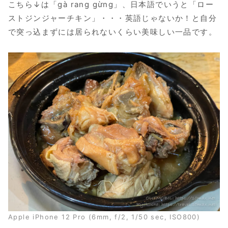
こちら↓は「gà rang gừng」、日本語でいうと「ロー
ストジンジャーチキン」・・・英語じゃないか！と自分
で突っ込まずには居られないくらい美味しい一品です。
Apple iPhone 12 Pro (6mm, f/2, 1/50 sec, ISO800)