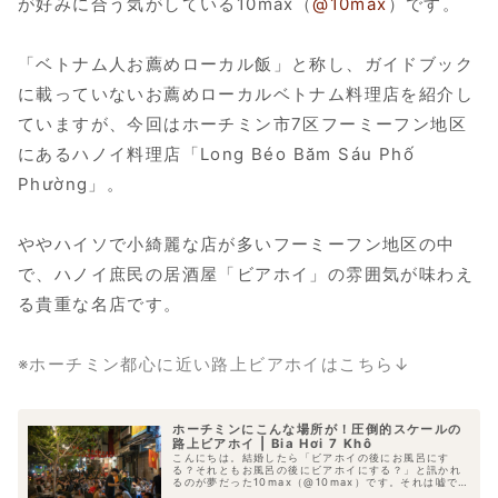
が好みに合う気がしている10max（
@10max
）です。
「ベトナム人お薦めローカル飯」と称し、ガイドブック
に載っていないお薦めローカルベトナム料理店を紹介し
ていますが、今回はホーチミン市7区フーミーフン地区
にあるハノイ料理店「Long Béo Băm Sáu Phố
Phường」。
ややハイソで小綺麗な店が多いフーミーフン地区の中
で、ハノイ庶民の居酒屋「ビアホイ」の雰囲気が味わえ
る貴重な名店です。
※ホーチミン都心に近い路上ビアホイはこちら↓
ホーチミンにこんな場所が！圧倒的スケールの
路上ビアホイ | Bia Hơi 7 Khô
こんにちは。結婚したら「ビアホイの後にお風呂にす
る？それともお風呂の後にビアホイにする？」と訊かれ
るのが夢だった10max（@10max）です。それは嘘です
が、先日、とんでもないビアホイに出会いました。い