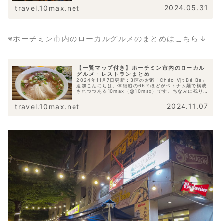
や、もはやこれはビアホイの範疇に収ま...
2024.05.31
travel.10max.net
※ホーチミン市内のローカルグルメのまとめはこちら↓
【一覧マップ付き】ホーチミン市内のローカル
グルメ・レストランまとめ
2024年11月7日更新：3区のお粥「Cháo Vịt Bé Ba」
追加こんにちは。体細胞の66％ほどがベトナム麺で構成
されつつある10max（@10max）です。ちなみに残りの
33%はビアサイゴンとかそういった色々な液体です。こ
れまでご紹...
2024.11.07
travel.10max.net