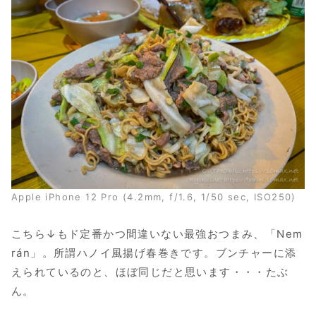
Apple iPhone 12 Pro (4.2mm, f/1.6, 1/50 sec, ISO250)
こちら↓もド定番かつ間違いない最強おつまみ、「Nem
rán」。所謂ハノイ風揚げ春巻きです。ブンチャーに添
えられているのと、ほぼ同じだと思います・・・たぶ
ん。