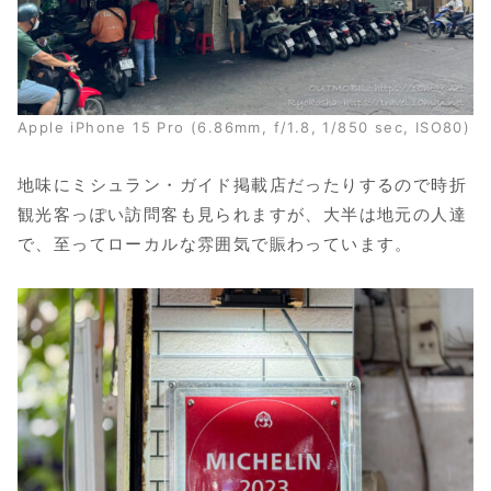
Apple iPhone 15 Pro (6.86mm, f/1.8, 1/850 sec, ISO80)
地味にミシュラン・ガイド掲載店だったりするので時折
観光客っぽい訪問客も見られますが、大半は地元の人達
で、至ってローカルな雰囲気で賑わっています。