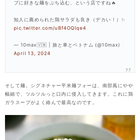
プに好きな麺をぶち込む、という店ですね🔥
知人に薦められた鶏サラダも良き（デカい！）✨
pic.twitter.com/uBf4OQIqe4
— 10max🇻🇳 | 旅と車とベトナム (@10max)
April 13, 2024
そして麺。シグネチャー平米麺フォーは、南部風にやや
幅細で、ツルツルっと口内に侵入してきます。これに鶏
ガラスープがよく絡んで最高なのです。