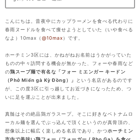
こんにちは。昔夜中にカップラーメンを食べる代わりに
春雨ヌードルを食べて痩せようとしていた（いや食べる
なよ）10max（
@10max
）です。
ホーチミン3区には、かねがねお名前はうかがっていた
ものの中々訪問する機会が無かった、フォーや春雨など
の
鶏スープ麺で有名な「フォー ミエンガー キードン
（Phở Miến gà Kỳ Đồng）」
という名店があるのです
が、この度3区に引っ越してお近づきになったため、つ
いに足を運ぶことが出来ました。
真髄はその絶品鶏ガラスープ。そこに好きなベトナムロ
ーカル麺を選んでぶっ込んで頂くというのが真骨頂の、
想像以上に幅広く楽しめる名店であり、かつ
ホーチミン
市内で美味い鶏フォー（フォーガー / Pho Ga）を食べ