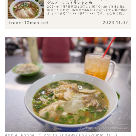
グルメ・レストランまとめ
2024年11月7日更新：3区のお粥「Cháo Vịt Bé Ba」
追加こんにちは。体細胞の66％ほどがベトナム麺で構成
されつつある10max（@10max）です。ちなみに残りの
33%はビアサイゴンとかそういった色々な液体です。こ
れまでご紹...
2024.11.07
travel.10max.net
Apple iPhone 15 Pro (6.7649998656528mm, f/1.8,