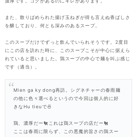
濃厚です。コクがあるのにキレがあります。
また、散りばめられた揚げ玉ねぎが得も言えぬ香ばしさ
を醸しており、何とも深みのあるスープ。
このスープだけでずっと飲んでいられそうです。2度目
にこの店を訪れた時に、このスープこそが中心に据えら
れていると思いました。鶏スープの中心で麺を叫ぶ感じ
です（適当）。
Mien ga ky dong再訪。シグネチャーの春雨麺
の他に色々選べるというので今回は個人的に好
きなHu tieuで🍜
鶏、濃厚だー🐔これは鶏スープの店だー🐔
ここは春雨に限らず、この悪魔的旨さの鶏スー