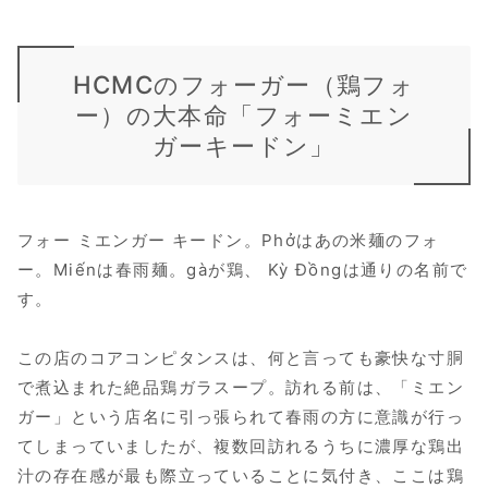
HCMCのフォーガー（鶏フォ
ー）の大本命「フォーミエン
ガーキードン」
フォー ミエンガー キードン。Phởはあの米麺のフォ
ー。
Miếnは春雨麺。
gàが鶏、 Kỳ Đồngは通りの名前で
す。
この店のコアコンピタンスは、何と言っても豪快な寸胴
で煮込まれた絶品鶏ガラスープ。訪れる前は、「ミエン
ガー」という店名に引っ張られて春雨の方に意識が行っ
てしまっていましたが、複数回訪れるうちに濃厚な鶏出
汁の存在感が最も際立っていることに気付き、ここは鶏