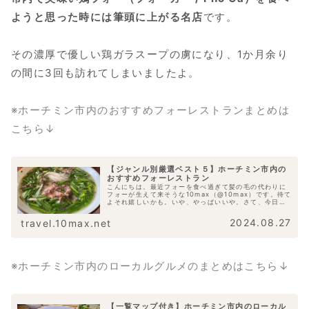
ようと思った時には筆頭に上がる名店
です。
その濃厚で優しい鶏ガラスープの虜になり、1か月余り
の間に3回も訪れてしまいましたよ。
※ホーチミン市内のおすすめフォーレストランまとめは
こちら↓
【ジャンル別厳選ベスト５】ホーチミン市内の
おすすめフォーレストラン
こんにちは。最近フォーを食べ過ぎて髪の毛の代わりに
フォーが生えて来そうな10max（@10max）です。待て
よそれ嬉しいかも。いや、やっぱいいや。さて、今日は
ホーチミン市内の厳選おすすめフォー屋さんを5つご紹介
します。一言でフォーと言っても...
2024.08.27
travel.10max.net
※ホーチミン市内のローカルグルメのまとめはこちら↓
【一覧マップ付き】ホーチミン市内のローカル