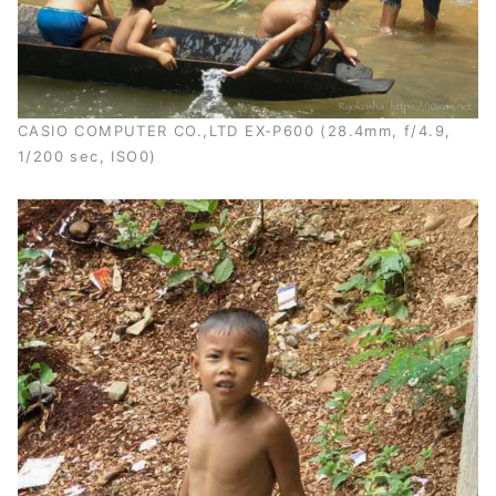
CASIO COMPUTER CO.,LTD EX-P600 (28.4mm, f/4.9,
1/200 sec, ISO0)