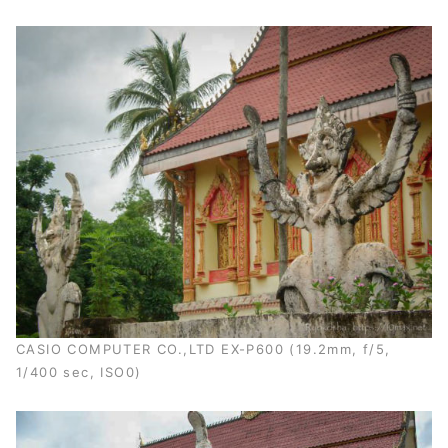
CASIO COMPUTER CO.,LTD EX-P600 (19.2mm, f/5,
1/400 sec, ISO0)