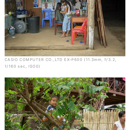
CASIO COMPUTER CO.,LTD EX-P600 (11.3mm, f/3.2,
1/160 sec, ISO0)