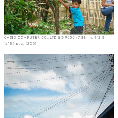
CASIO COMPUTER CO.,LTD EX-P600 (7.81mm, f/2.9,
1/160 sec, ISO0)