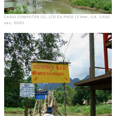
CASIO COMPUTER CO.,LTD EX-P600 (7.1mm, f/4, 1/400
sec, ISO0)