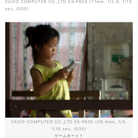
CASIO COMPUTER CO.,LTD EX-P600 (7.1mm, f/2.8, 1/13
sec, ISO0)
CASIO COMPUTER CO.,LTD EX-P600 (28.4mm, f/4,
1/15 sec, ISO0)
ゲームボーイ？