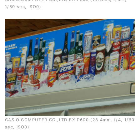
1/80 sec, ISO0)
CASIO COMPUTER CO.,LTD EX-P600 (28.4mm, f/4, 1/60
sec, ISO0)