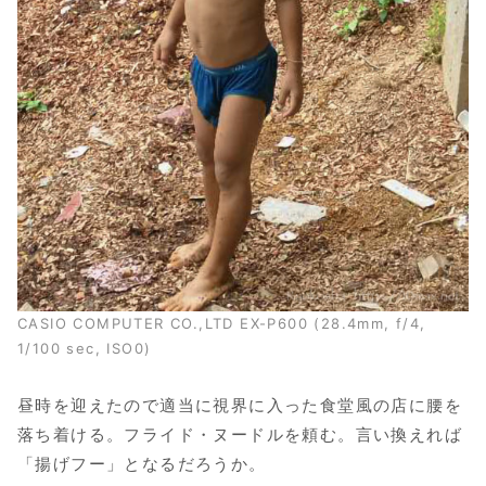
CASIO COMPUTER CO.,LTD EX-P600 (28.4mm, f/4,
1/100 sec, ISO0)
昼時を迎えたので適当に視界に入った食堂風の店に腰を
落ち着ける。フライド・ヌードルを頼む。言い換えれば
「揚げフー」となるだろうか。