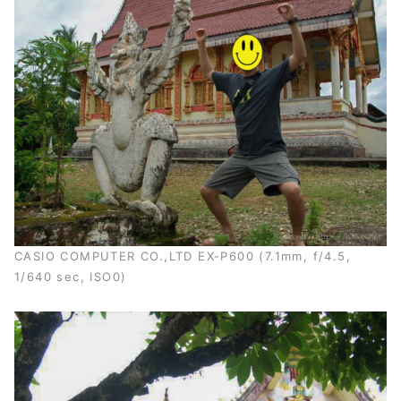
CASIO COMPUTER CO.,LTD EX-P600 (7.1mm, f/4.5,
1/640 sec, ISO0)