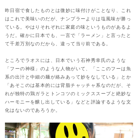
昨日宿で食したものとは微妙に味付けがことなり、これ
はこれで美味いのだが、ナンプラーよりは塩風味が勝っ
ている。やはりそれぞれに家庭の味というものがあるよ
うだ。確かに日本でも、一言で「ラーメン」と言ったと
て千差万別なのだから、違って当り前である。
ところでラオスには、日本でいう石神秀幸氏のような
「フーの神様」のような人物がいて、「ここのフーは魚
系の出汁と中細の麺が絡みあって妙をなしている」とか
「あそこのは基本的には背脂チャッチャ系なのだが、そ
れが独特の鶏ガラとトンコツのミックススープと絶妙な
ハーモニーを醸し出している」などと評論するような文
化はないのであろうか。