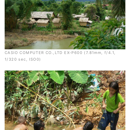
CASIO COMPUTER CO.,LTD EX-P600 (7.81mm, f/4.1,
1/320 sec, ISO0)