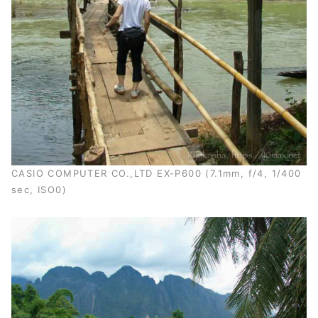
CASIO COMPUTER CO.,LTD EX-P600 (7.1mm, f/4, 1/400
sec, ISO0)