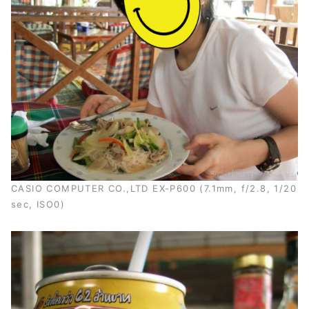
CASIO COMPUTER CO.,LTD EX-P600 (7.1mm, f/2.8, 1/20
sec, ISO0)