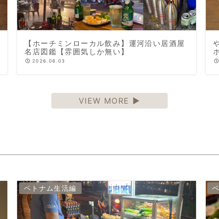
【ホーチミンローカル飲み】運河沿い居酒屋
名店図鑑【雰囲気しか無い】
ホ
2026.06.03
VIEW MORE ▶
ベトナム生活編