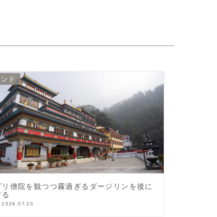
インド
ダリ僧院を観つつ霧過ぎるダージリンを後に
する
2026.07.20