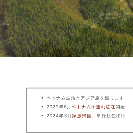
ベトナム生活とアジア旅を綴ります
2022年6月
ベトナム子連れ駐在
開始
2024年3月
家族帰国
、単身赴任移行