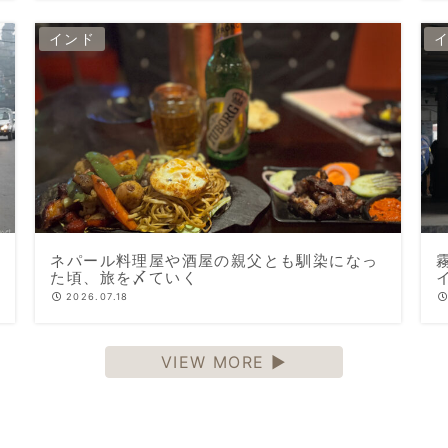
インド
ネパール料理屋や酒屋の親父とも馴染になっ
た頃、旅を〆ていく
2026.07.18
VIEW MORE ▶